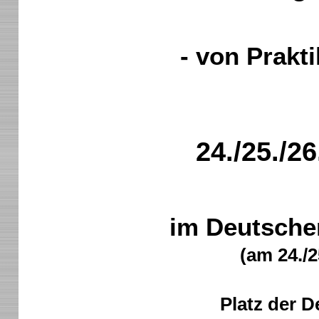
- von Prakti
24./25./2
im Deutsch
(am 24./2
Platz der D