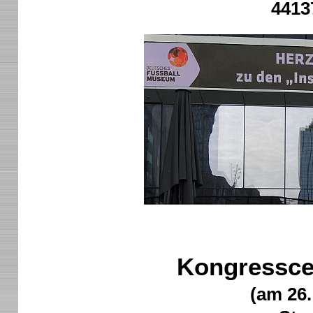
4413
Kongressc
(am 26.