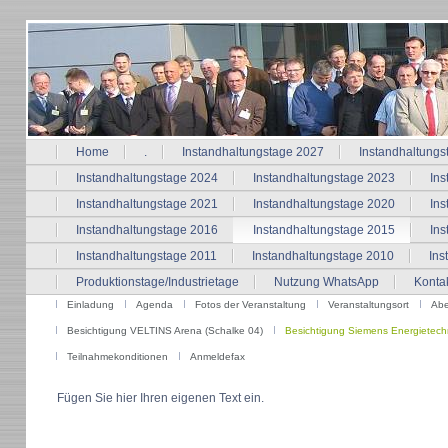
Home
.
Instandhaltungstage 2027
Instandhaltungs
Instandhaltungstage 2024
Instandhaltungstage 2023
Ins
Instandhaltungstage 2021
Instandhaltungstage 2020
Ins
Instandhaltungstage 2016
Instandhaltungstage 2015
Ins
Instandhaltungstage 2011
Instandhaltungstage 2010
Ins
Produktionstage/Industrietage
Nutzung WhatsApp
Konta
Einladung
Agenda
Fotos der Veranstaltung
Veranstaltungsort
Abe
Besichtigung VELTINS Arena (Schalke 04)
Besichtigung Siemens Energietech
Teilnahmekonditionen
Anmeldefax
Fügen Sie hier Ihren eigenen Text ein.